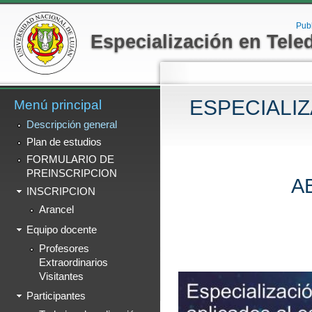
Menú secundario
Pa
co
Pub
Especialización en Tele
pr
ESPECIALI
Menú principal
Descripción general
Plan de estudios
FORMULARIO DE
PREINSCRIPCION
A
INSCRIPCION
Arancel
Equipo docente
Profesores
Extraordinarios
Visitantes
Participantes