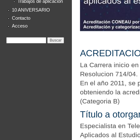
Trabajos de aplicación
10 ANIVERSARIO
Contacto
Acceso
Formulario de
Buscar
búsqueda
ACREDITACI
La Carrera inicio 
Resolucion 714/04.
En el año 2011, se
obteniendo la acred
(Categoria B)
Título a otorga
Especialista en Tel
Aplicados al Estudi