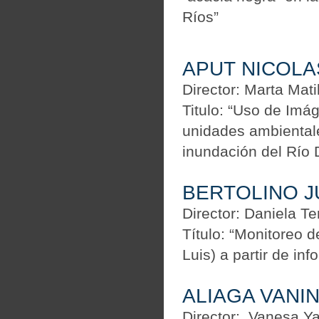
Ríos”
APUT NICOLA
Director: Marta Ma
Titulo: “Uso de Imá
unidades ambientale
inundación del Río
BERTOLINO J
Director: Daniela 
Título: “Monitoreo d
Luis) a partir de inf
ALIAGA VANI
Director: Vanesa Y