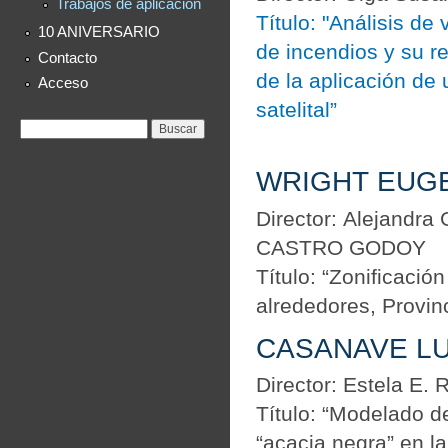
Trabajos de aplicación
Título: "Análisis de
10 ANIVERSARIO
de incendios y su re
Contacto
de la aplicación de
Acceso
satelital”
Formulario de
Buscar
búsqueda
WRIGHT EUGE
Director: Alejandra
CASTRO GODOY
Título: “Zonificaci
alrededores, Provin
CASANAVE LU
Director: Estela E
Título: “Modelado de
“acacia negra” en l