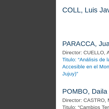
COLL, Luis Jav
PARACCA, Jua
Director: CUELLO, A
Titulo: “Análisis de
Accesible en el Mo
Jujuy)”
POMBO, Daila
Director: CASTRO, 
Titulo: “Cambios Te