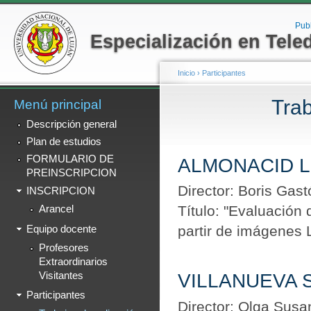
Menú secundario
Pa
co
Pub
Especialización en Tele
pr
Inicio
›
Participantes
Trab
Menú principal
Se encuentra usted a
Descripción general
Plan de estudios
FORMULARIO DE
ALMONACID 
PREINSCRIPCION
Director: Boris Gas
INSCRIPCION
Título: "Evaluación 
Arancel
partir de imágenes
Equipo docente
Profesores
Extraordinarios
Visitantes
VILLANUEVA 
Participantes
Director: Olga Susan