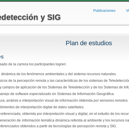
Pasar al
contenido
Publicaciones
V
edetección y SIG
principal
Plan de estudios
 aquí
es
sado de la carrera los participantes logren:
dinámica de los fenómenos ambientales y del sistema recursos naturales.
icos de la percepción remota y las características de los sistemas de Teledetecció
 y campos de aplicación de los Sistemas de Teledetección y de los Sistemas de In
 manejo de software especializado en Sistemas de Información Geográfica.
tura, análisis e interpretación visual de información obtenida por sensores remotos.
imientos de interpretación digital de datos satelitales.
-referenciada, obtenida por interpretación visual y digital, en el estudio de los rec
generación de información temática dinámica referida al ambiente y los recursos na
eferenciados obtenidos a partir de tecnologías de percepción remota y SIG.