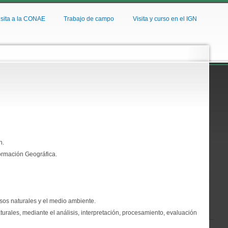
isita a la CONAE
Trabajo de campo
Visita y curso en el IGN
n.
formación Geográfica.
ursos naturales y el medio ambiente.
turales, mediante el análisis, interpretación, procesamiento, evaluación